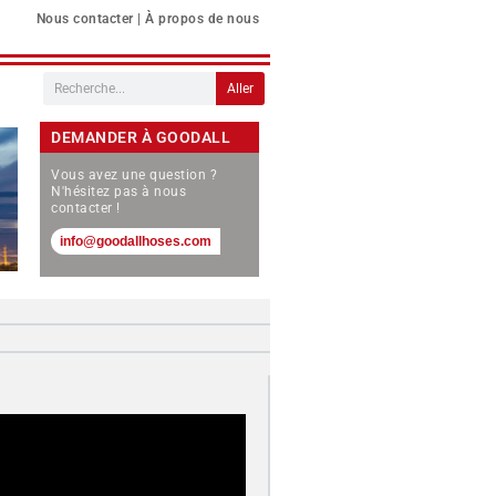
Nous contacter
|
À propos de nous
Aller
DEMANDER À GOODALL
Vous avez une question ?
N'hésitez pas à nous
contacter !
info@goodallhoses.com