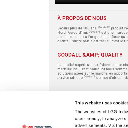
À PROPOS DE NOUS
Goodall®
Depuis plus de 100 ans,
produit l'
Goodall®
Nord. Aujourd'hui,
est une marque r
nos clients sont à l'origine de la force q
clients. L'autre partie est facile : c'est le t
GOODALL &AMP; QUALITY
La qualité supérieure est évidente pour c
méticuleuse : C'est pourquoi nous sommes
solutions axées sur le marché, en apporta
Goodall®
service critique
permet d'obtenir de
This website uses cookie
GOODALL
The websites of LGG Indus
530 Third Street
Collingwood, ON L9Y 4X6
user-friendly, to analyze s
advertisements. Via the s
CANADA