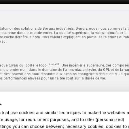
étalon-or des solutions de Boyaux industriels. Depuis, nous nous sommes fai
econnue dans le monde entier. La qualité supérieure, la valeur ajoutée et l
ui se cache derrière le nom. Nos valeurs expliquent en partie les relations du
uyau.
Goodall®
haque tuyau qui porte le logo
. Une ingénierie supérieure, des composés
 le premier nom dans le domaine de l'
ammoniac anhydre
, du
GPL
et de la
va
nt des innovations pour répondre aux besoins changeants des clients. La qu
s performances élevées pour un faible coût sur la durée de vie.
s.
®
Goodall
développe, fabrique et fournit des Boyaux flexibles. Grâce
trial use cookies and similar techniques to make the websites 
à notre expérience et à notre expertise, nous proposons les Boyaux
industriels les plus innovants et les plus qualitatifs du marché.
ite usage, for recruitment purposes, and to offer (personalized)
ettings you can choose between; necessary cookies, cookies to