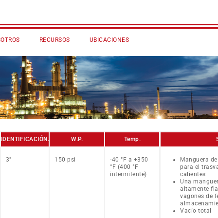
SOTROS
RECURSOS
UBICACIONES
IDENTIFICACIÓN.
W.P.
Temp.
3″
150 psi
-40 °F a +350
Manguera de 
°F (400 °F
para el trasv
intermitente)
calientes
Una manguera
altamente fi
vagones de fe
almacenami
Vacío total