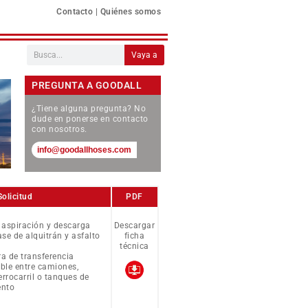
Contacto
|
Quiénes somos
Vaya a
PREGUNTA A GOODALL
¿Tiene alguna pregunta? No
dude en ponerse en contacto
con nosotros.
info@goodallhoses.com
Solicitud
PDF
aspiración y descarga
Descargar
ase de alquitrán y asfalto
ficha
técnica
 de transferencia
able entre camiones,
rrocarril o tanques de
ento