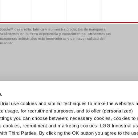
®
Goodall
desarrolla, fabrica y suministra productos de manguera.
Basándonos en nuestra experiencia y conocimientos, ofrecemos las
mangueras industriales más innovadoras y de mayor calidad del
mercado.
s.
Sitemap
|
General Terms and Conditions
trial use cookies and similar techniques to make the websites 
ite usage, for recruitment purposes, and to offer (personalized)
ettings you can choose between; necessary cookies, cookies to
cs cookies, recruitment and marketing cookies. LGG Industrial u
ith Third Parties. By clicking the OK button you agree to the use 