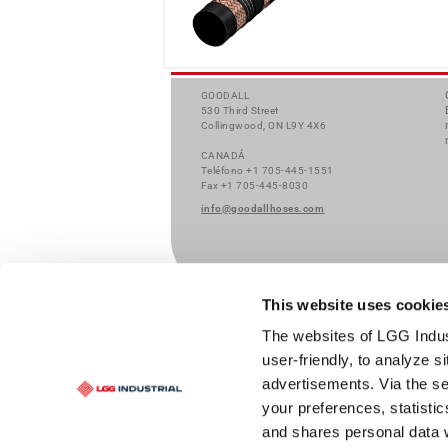
GOODALL
530 Third Street
Collingwood, ON L9Y 4X6
CANADÁ
Teléfono +1 705-445-1551
Fax +1 705-445-8030
info@goodallhoses.com
This website uses cookie
© 2026 – Goodall |
Disclaimer
|
Cookie Policy
|
The websites of LGG Indus
user-friendly, to analyze s
advertisements. Via the s
your preferences, statisti
and shares personal data w